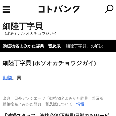
細陸丁字貝
（読み）ホソオカチョウジガイ
動植物名よみかた辞典 普及版
「細陸丁字貝」の解説
細陸丁字貝 (ホソオカチョウジガイ)
動物
。貝
出典
日外アソシエーツ「動植物名よみかた辞典 普及版」
動植物名よみかた辞典 普及版について
情報
「清掃スタッフ」資格必須/正職員/日勤のみ/サービ