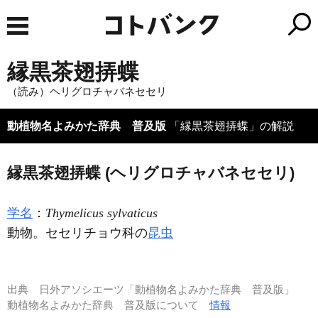
縁黒茶翅挵蝶
（読み）ヘリグロチャバネセセリ
動植物名よみかた辞典 普及版
「縁黒茶翅挵蝶」の解説
縁黒茶翅挵蝶 (ヘリグロチャバネセセリ)
学名
：
Thymelicus sylvaticus
動物。セセリチョウ科の
昆虫
出典
日外アソシエーツ「動植物名よみかた辞典 普及版」
動植物名よみかた辞典 普及版について
情報