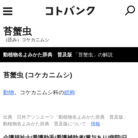
苔蟹虫
（読み）コケカニムシ
動植物名よみかた辞典 普及版
「苔蟹虫」の解説
苔蟹虫 (コケカニムシ)
動物
。コケカニムシ科の
総称
出典
日外アソシエーツ「動植物名よみかた辞典 普及版」
動植物名よみかた辞典 普及版について
情報
介護福祉士/看護助手/看護補助者/賞与あり/病院/日