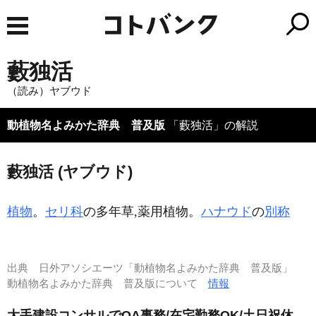
藪独活
（読み）ヤブウド
動植物名よみかた辞典 普及版
「藪独活」の解説
藪独活 (ヤブウド)
植物
。
セリ科
の多年草,薬用植物。
ハナウド
の
別称
出典
日外アソシエーツ「動植物名よみかた辞典 普及版」
動植物名よみかた辞典 普及版について
情報
大手建設コンサルでOA事務/在宅勤務OK/土日祝休