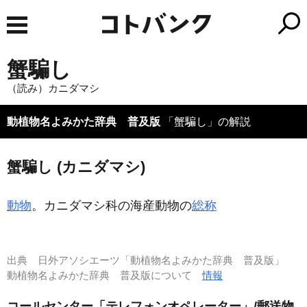
蟹騙し
（読み）カニダマシ
動植物名よみかた辞典 普及版
「蟹騙し」の解説
蟹騙し (カニダマシ)
動物
。カニダマシ科の海産動物の
総称
出典
日外アソシエーツ「動植物名よみかた辞典 普及版」
動植物名よみかた辞典 普及版について
情報
コールセンター「テレフォンオペレーター」/郵送物