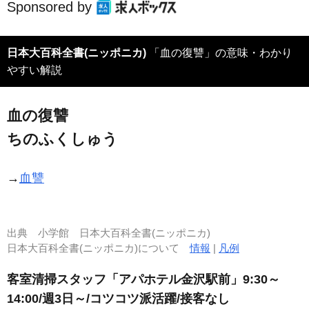
Sponsored by
日本大百科全書(ニッポニカ)
「血の復讐」の意味・わかり
やすい解説
血の復讐
ちのふくしゅう
→
血讐
出典
小学館 日本大百科全書(ニッポニカ)
日本大百科全書(ニッポニカ)について
情報
|
凡例
客室清掃スタッフ「アパホテル金沢駅前」9:30～
14:00/週3日～/コツコツ派活躍/接客なし