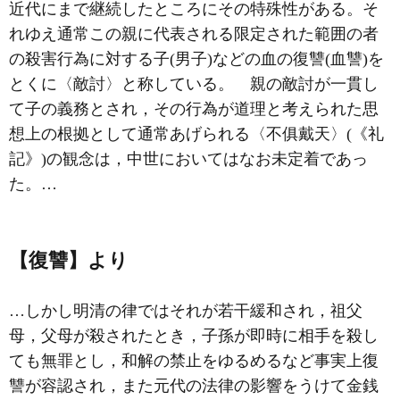
近代にまで継続したところにその特殊性がある。そ
れゆえ通常この親に代表される限定された範囲の者
の殺害行為に対する子(男子)などの血の復讐(血讐)を
とくに〈敵討〉と称している。 親の敵討が一貫し
て子の義務とされ，その行為が道理と考えられた思
想上の根拠として通常あげられる〈不俱戴天〉(《礼
記》)の観念は，中世においてはなお未定着であっ
た。…
【復讐】より
…しかし明清の律ではそれが若干緩和され，祖父
母，父母が殺されたとき，子孫が即時に相手を殺し
ても無罪とし，和解の禁止をゆるめるなど事実上復
讐が容認され，また元代の法律の影響をうけて金銭