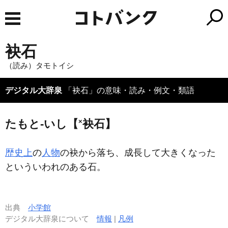
袂石
（読み）タモトイシ
デジタル大辞泉
「袂石」の意味・読み・例文・類語
×
たもと‐いし【
袂石】
歴史上
の
人物
の袂から落ち、成長して大きくなった
といういわれのある石。
出典
小学館
デジタル大辞泉について
情報
|
凡例