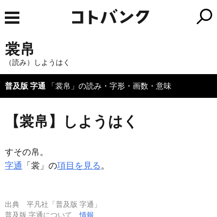
裳帛
（読み）しようはく
普及版 字通
「裳帛」の読み・字形・画数・意味
【裳帛】しようはく
すその帛。
字通
「裳」の
項目を見る
。
出典
平凡社「普及版 字通」
普及版 字通について
情報