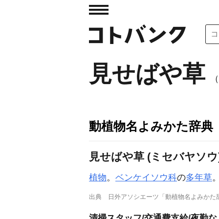
見せばや草
（
動植物名よみかた辞典
見せばや草 (ミセバヤソウ
植物
。
ベンケイソウ科
の
多年草
出典
日外アソシエーツ「動植物名よみかた
清掃スタッフ/交通費支給/夜勤な