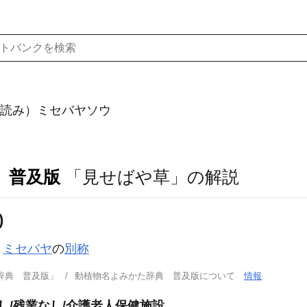
読み）ミセバヤソウ
 普及版
「見せばや草」の解説
)
。
ミセバヤ
の
別称
辞典 普及版」
動植物名よみかた辞典 普及版について
情報
し/残業なし/介護老人保健施設