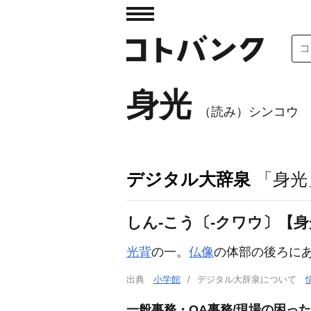
身光
（読み）シンコウ
デジタル大辞泉
「身光
しん‐こう〔‐クワウ〕【
光背
の一。
仏像
の体部の後ろに
出典
小学館
デジタル大辞泉について
一般事務・OA事務/現場の困った