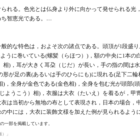
けられる。色光とは仏身より外に向かって発せられる光
わち智恵光である。…
般的な特色は，およそ次の諸点である。頭頂が1段盛り
のように巻いている(螺髪（らほつ）)，額の中央に1本
）相)，耳が大きく耳朶（じだ）が長い，手の指の間は水
の形が足の裏(あるいは手のひらにも)に現れる(足下二輪
)，全身が金色である(金色相)，全身を包む光が頭部(頭
（じようこう）相)，衣服は大衣（たいえ）を着るが，甲
大衣は当初から無地の布として表現され，日本の場合，
像の中には，大衣に装飾文様を加えた例が見られるよう
の一部を掲載しています。
版）」