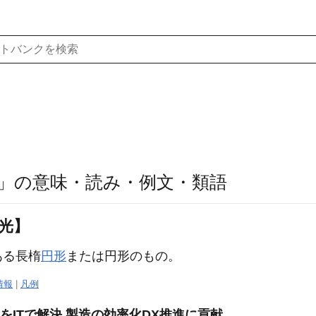
」の意味・読み・例文・類語
身光】
ある長楕
円形
または円形のもの。
情報
|
凡例
をITで解決 製造の効率化DX推進に貢献