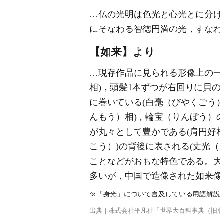
…仏の光明は色光と心光とに分
にそなわる智徳円満の光，すな
【如来】より
…現存作品に見られる形像上の一
相)，頭髪1本ずつが右回りに貝
に巻いている(白毫（びやくごう
んもう）相)，輪宝（りんぼう）
が丸々として豊かである(肩円好相
こう）)の背後に表される(丈光
ことなどがおもな特色である。
多いが，中国で造像された如来
※「身光」について言及している用語解説
出典｜
株式会社平凡社「世界大百科事典（旧