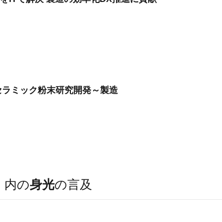
セラミック粉末研究開発～製造
）
内の
身光
の言及