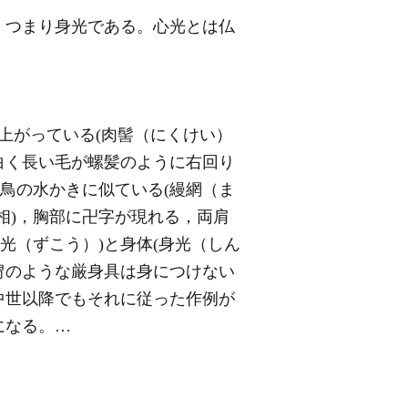
，つまり身光である。心光とは仏
上がっている(肉髻（にくけい）
の白く長い毛が螺髪のように右回り
鳥の水かきに似ている(縵網（ま
相)，胸部に卍字が現れる，両肩
光（ずこう）)と身体(身光（しん
冑のような厳身具は身につけない
中世以降でもそれに従った作例が
になる。…