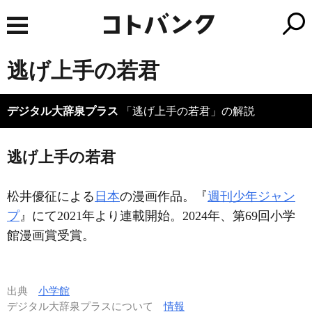
逃げ上手の若君
デジタル大辞泉プラス
「逃げ上手の若君」の解説
逃げ上手の若君
松井優征による
日本
の漫画作品。『
週刊少年ジャン
プ
』にて2021年より連載開始。2024年、第69回小学
館漫画賞受賞。
出典
小学館
デジタル大辞泉プラスについて
情報