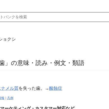
ショクシ
歯」の意味・読み・例文・類語
エナメル質
を失った歯。→
酸蝕症
情報
|
凡例
集マーケティング・カスタマー対応など