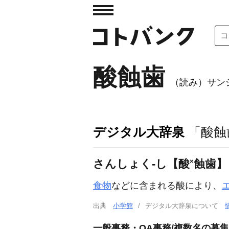
酸蝕歯
（読み）サン
デジタル大辞泉
「酸蝕
×
さんしょく‐し【酸
蝕歯】
食物
などに含まれる酸により、
出典
小学館
デジタル大辞泉について
一般事務・OA事務/複数名の募