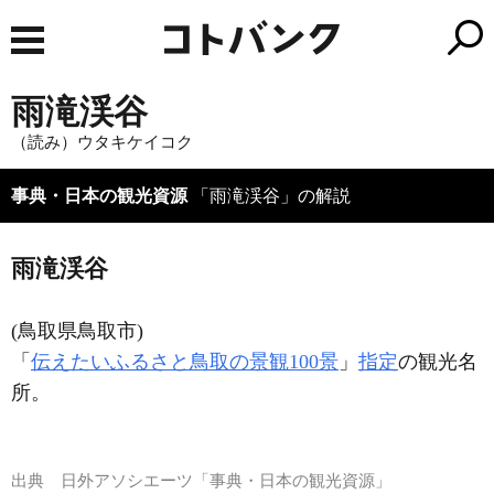
雨滝渓谷
（読み）ウタキケイコク
事典・日本の観光資源
「雨滝渓谷」の解説
雨滝渓谷
(鳥取県鳥取市)
「
伝えたいふるさと鳥取の景観100景
」
指定
の観光名
所。
出典
日外アソシエーツ「事典・日本の観光資源」