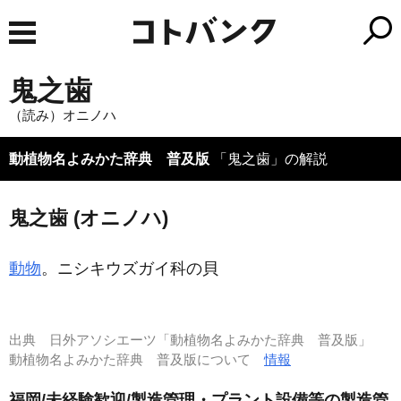
鬼之歯
（読み）オニノハ
動植物名よみかた辞典 普及版
「鬼之歯」の解説
鬼之歯 (オニノハ)
動物
。ニシキウズガイ科の貝
出典
日外アソシエーツ「動植物名よみかた辞典 普及版」
動植物名よみかた辞典 普及版について
情報
福岡/未経験歓迎/製造管理・プラント設備等の製造管