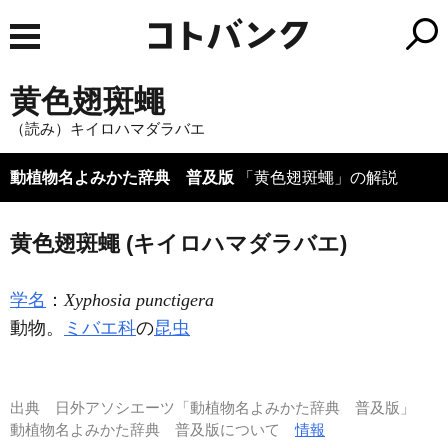
黄色翅斑蠅
（読み）キイロハマダラバエ
動植物名よみかた辞典 普及版
「黄色翅斑蠅」の解説
黄色翅斑蠅 (キイロハマダラバエ)
学名
：
Xyphosia punctigera
動物。
ミバエ科
の
昆虫
出典
日外アソシエーツ「動植物名よみかた辞典 普及版」
動植物名よみかた辞典 普及版について
情報