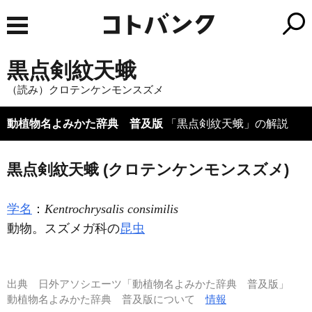
黒点剣紋天蛾
（読み）クロテンケンモンスズメ
動植物名よみかた辞典 普及版
「黒点剣紋天蛾」の解説
黒点剣紋天蛾 (クロテンケンモンスズメ)
学名
：
Kentrochrysalis consimilis
動物。スズメガ科の
昆虫
出典
日外アソシエーツ「動植物名よみかた辞典 普及版」
動植物名よみかた辞典 普及版について
情報