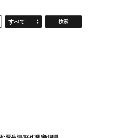
すべて
:粟生津/軽作業/新潟県