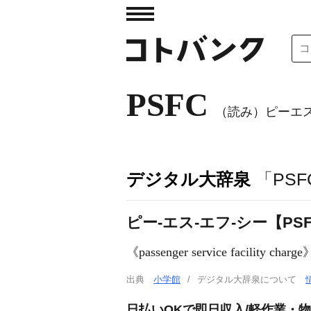
PSFC
（読み）ピーエ
デジタル大辞泉
「PS
ピー‐エス‐エフ‐シー【PSFC】［pa
《
passenger service facility charge
出典
小学館
デジタル大辞泉について
日払いOKで即日収入/軽作業・物