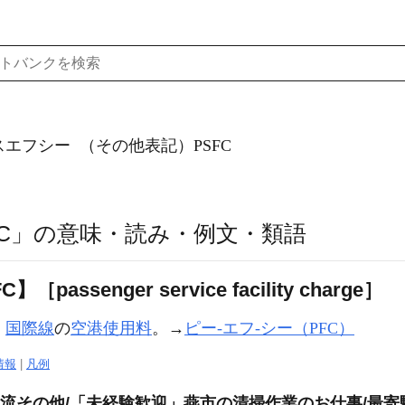
スエフシー
（その他表記）PSFC
FC」の意味・読み・例文・類語
ssenger service facility charge］
》
国際線
の
空港使用料
。→
ピー‐エフ‐シー（PFC）
情報
|
凡例
流その他/「未経験歓迎」燕市の清掃作業のお仕事/最寄駅