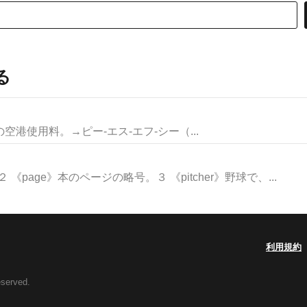
る
e》国内線の空港使用料。→ピー‐エス‐エフ‐シー（...
page》本のページの略号。３ 《pitcher》野球で、...
利用規約
eserved.