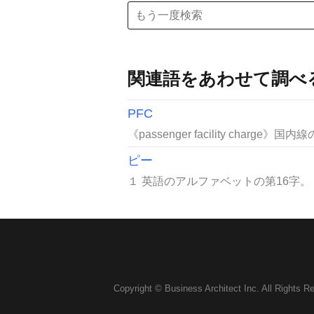
関連語をあわせて調べ
PFC
《passenger facility charg
ピー
１ 英語のアルファベットの第16字。２ 《
Copyright © Business Architect Inc. All Rights R