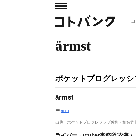
ärmst
ポケットプログレッシ
ärmst
⇒
arm
出典
ポケットプログレッシブ独和・和独辞
ライバー・Vtuber事務所/衣