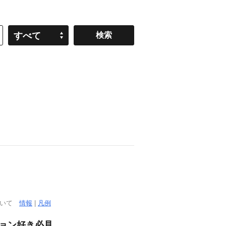
すべて
ついて
情報
|
凡例
ション好き必見