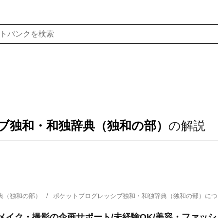
ブ独和・和独辞典（独和の部）
の解説
典（独和の部）
ポケットプログレッシブ独和・和独辞典（独和の部）に
装・メイク・撮影の企画サポート/未経験OK/美容・ファッ