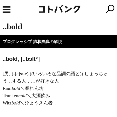
..bold
プログレッシブ 独和辞典
の解説
..bold, [..bɔlt°]
[男] (-[e]s/-e) ((いろいろな品詞の語と)) しょっちゅ
う…する人，…が好きな人
Rauf
bold
＼暴れん坊
Trunken
bold
＼大酒飲み
Witz
bold
＼ひょうきん者．