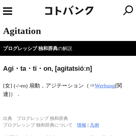
Agitation
プログレッシブ 独和辞典
の解説
Agi・ta・ti・on, [aɡitatsióːn]
[女] (-/-en) 扇動，アジテーション（⇒
Werbung
[関
連]）．
出典
プログレッシブ 独和辞典
プログレッシブ 独和辞典について
情報
|
凡例