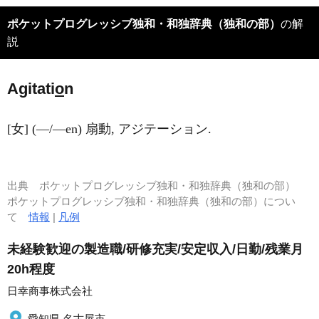
ポケットプログレッシブ独和・和独辞典（独和の部）
の解
説
Agitati
o
n
[女] (―/―en) 扇動, アジテーション.
出典
ポケットプログレッシブ独和・和独辞典（独和の部）
ポケットプログレッシブ独和・和独辞典（独和の部）につい
て
情報
|
凡例
未経験歓迎の製造職/研修充実/安定収入/日勤/残業月
20h程度
日幸商事株式会社
愛知県 名古屋市