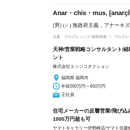
Anar・chis・mus, [anarç
Í
[男] (-/ ) 無政府主義，アナーキ
出典
プログレッシブ 独和辞典
プログレ
天神/営業戦略コンサルタント/
ント
株式会社エッジコネクション
福岡県 福岡市
年収550万円～650万円
正社員
住宅メーカーの反響営業/飛び込
1000万円超も可
ヤマトギャラリー伊勢崎店/ヤマト住建