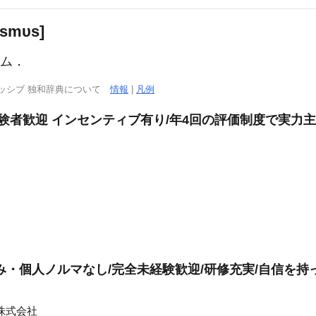
smυs]
ズム．
ッシブ 独和辞典について
情報
|
凡例
経験者歓迎 インセンティブ有り/年4回の評価制度で実力
み・個人ノルマなし/完全未経験歓迎/研修充実/自信を持
株式会社