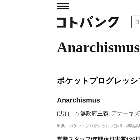
Anarchismus
ポケットプログレッシ
Anarch
i
smus
[男] (―/) 無政府主義, アナーキズ
出典
ポケットプログレッシブ独和・和独辞
営業スタッフ/年間休日実質125