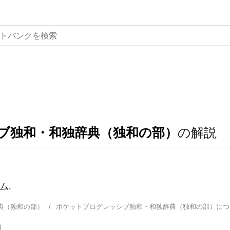
ブ独和・和独辞典（独和の部）
の解説
ム.
典（独和の部）
ポケットプログレッシブ独和・和独辞典（独和の部）に
日