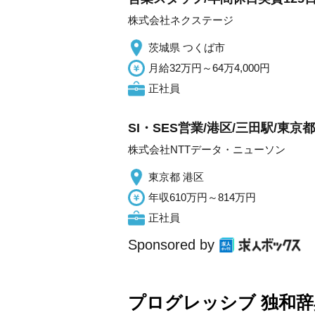
株式会社ネクステージ
茨城県 つくば市
月給32万円～64万4,000円
正社員
SI・SES営業/港区/三田駅/東京都
株式会社NTTデータ・ニューソン
東京都 港区
年収610万円～814万円
正社員
Sponsored by
プログレッシブ 独和辞