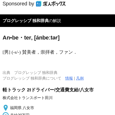
Sponsored by
プログレッシブ 独和辞典
の解説
An•be・ter, [ánbeːt
ər
]
[男] (-s/-) 賛美者，崇拝者，ファン．
出典
プログレッシブ 独和辞典
プログレッシブ 独和辞典について
情報
|
凡例
軽トラック 2tドライバー/交通費支給/八女市
株式会社トランスポート田川
福岡県 八女市