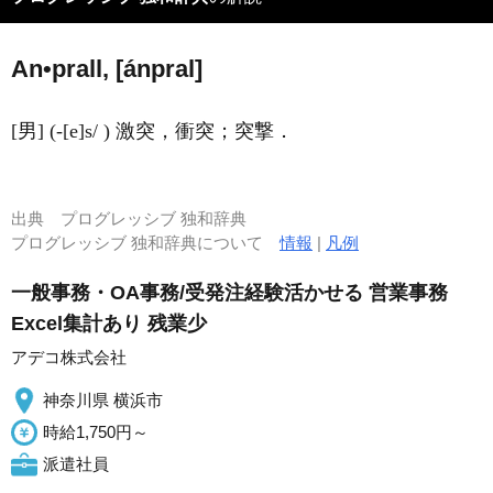
An•prall, [ánpral]
[男] (-[e]s/ ) 激突，衝突；突撃．
出典
プログレッシブ 独和辞典
プログレッシブ 独和辞典について
情報
|
凡例
一般事務・OA事務/受発注経験活かせる 営業事務
Excel集計あり 残業少
アデコ株式会社
神奈川県 横浜市
時給1,750円～
派遣社員