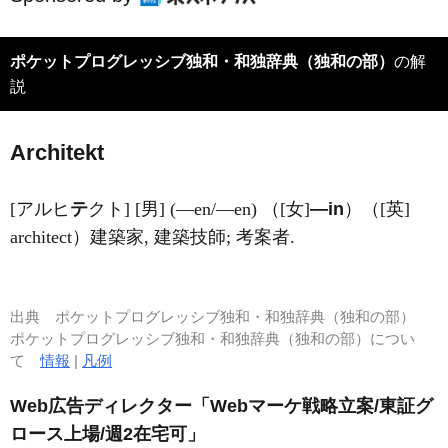
ポケットプログレッシブ独和・和独辞典（独和の部）
の解
説
Archit
e
kt
[アルヒ
テ
クト] [男] (―en/―en) （[女]
―in
）（[英]
architect）建築家, 建築技師; 考案者.
出典
ポケットプログレッシブ独和・和独辞典（独和の部）
ポケットプログレッシブ独和・和独辞典（独和の部）につい
て
情報
|
凡例
Web広告ディレクター「Webマーケ戦略立案/東証グ
ロース上場/週2在宅可」