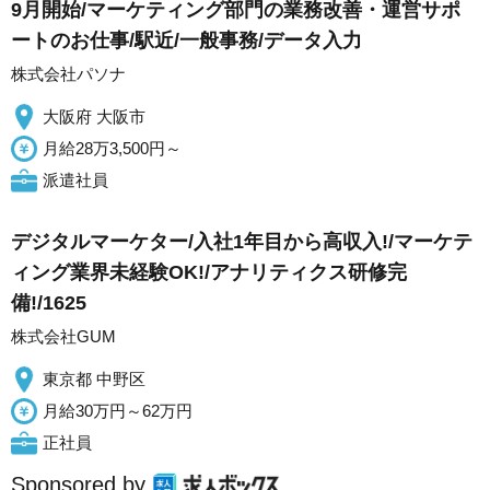
9月開始/マーケティング部門の業務改善・運営サポ
ートのお仕事/駅近/一般事務/データ入力
株式会社パソナ
大阪府 大阪市
月給28万3,500円～
派遣社員
デジタルマーケター/入社1年目から高収入!/マーケテ
ィング業界未経験OK!/アナリティクス研修完
備!/1625
株式会社GUM
東京都 中野区
月給30万円～62万円
正社員
Sponsored by