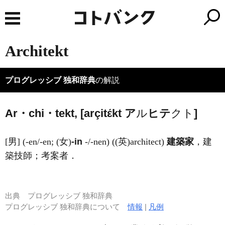
Architekt
プログレッシブ 独和辞典
の解説
Ar・chi・tekt, [arçitέkt ア
ル
ヒ
テ
クト
]
[男] (-en/-en; (女)
-in
-/-nen) ((英)
architect
)
建築家
，建
築技師；考案者．
出典
プログレッシブ 独和辞典
プログレッシブ 独和辞典について
情報
|
凡例