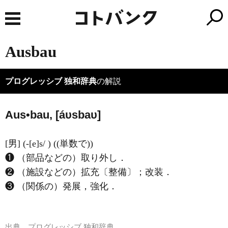
Ausbau
プログレッシブ 独和辞典
の解説
Aus•bau, [áυsbaυ]
[男] (-[e]s/ ) ((単数で))
❶ （部品などの）取り外し．
❷ （施設などの）拡充〔整備〕；改装．
❸ （関係の）発展，強化．
出典
プログレッシブ 独和辞典