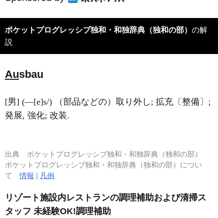
ポケットプログレッシブ独和・和独辞典（独和の部）
の解
説
Au
sbau
[男] (―[e]s/) （部品などの）取り外し; 拡充〔整備〕;
発展, 強化; 改装.
出典
ポケットプログレッシブ独和・和独辞典（独和の部）
ポケットプログレッシブ独和・和独辞典（独和の部）につい
て
情報
|
凡例
リゾート施設内レストランの調理補助および清掃ス
タッフ 未経験OK!調理補助