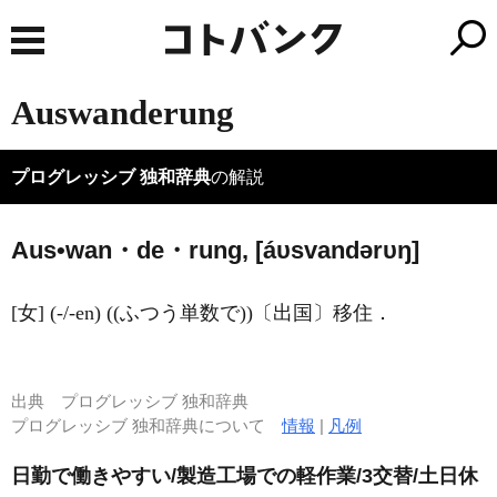
Auswanderung
プログレッシブ 独和辞典
の解説
Aus•wan・de・rung, [áυsvandərυŋ]
[女] (-/-en) ((ふつう単数で))〔出国〕移住．
出典
プログレッシブ 独和辞典
プログレッシブ 独和辞典について
情報
|
凡例
日勤で働きやすい/製造工場での軽作業/3交替/土日休