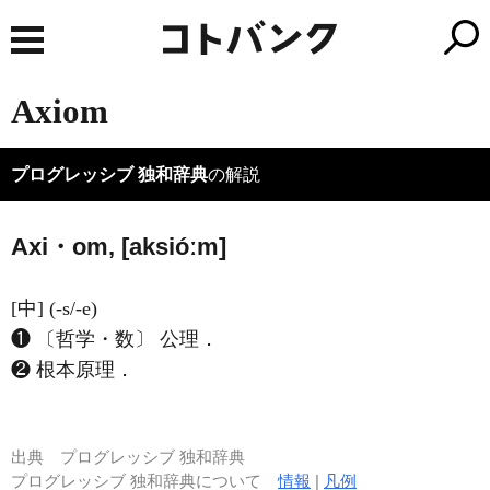
Axiom
プログレッシブ 独和辞典
の解説
Axi・om, [aksióːm]
[中] (-s/-e)
❶ 〔哲学・数〕 公理．
❷ 根本原理．
出典
プログレッシブ 独和辞典
プログレッシブ 独和辞典について
情報
|
凡例