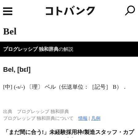
Bel
プログレッシブ 独和辞典
の解説
Bel, [bεl]
[中] (-s/-) 〔理〕 ベル（伝送単位：［記号］ B）．
出典
プログレッシブ 独和辞典
プログレッシブ 独和辞典について
情報
|
凡例
「まだ間に合う!」未経験採用枠/製造スタッフ・カプ