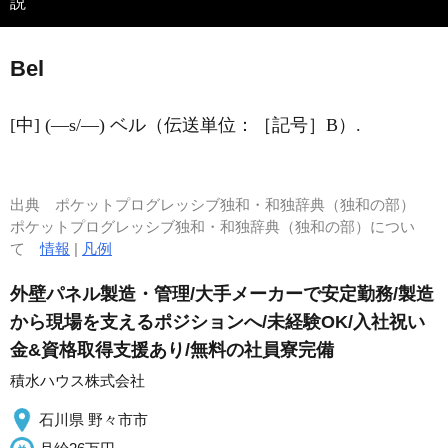
説
Bel
[中] (―s/―) ベル（伝送単位：［記号］B）.
出典
ポケットプログレッシブ独和・和独辞典（独和の部）
ポケットプログレッシブ独和・和独辞典（独和の部）につい
て
情報
|
凡例
外壁パネル製造・管理/大手メーカーで安定勤務/製造
から現場を支えるポジションへ/未経験OK/入社祝い
金&資格取得支援あり/無料の社員寮完備
積水ハウス株式会社
石川県 野々市市