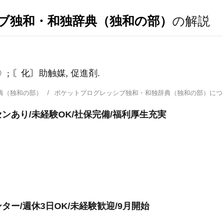
ブ独和・和独辞典（独和の部）
の解説
置〉; 〘化〙助触媒, 促進剤.
典（独和の部）
ポケットプログレッシブ独和・和独辞典（独和の部）に
ンあり/未経験OK/社保完備/福利厚生充実
ー/週休3日OK/未経験歓迎/9月開始