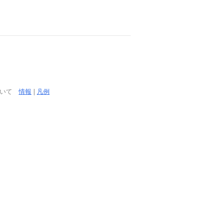
ついて
情報
|
凡例