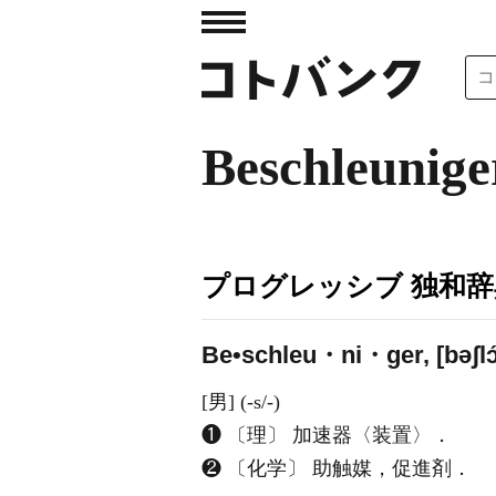
Beschleunige
プログレッシブ 独和辞
Be•schleu・ni・ger, [bəʃlɔ
[男] (-s/-)
❶ 〔理〕 加速器〈装置〉．
❷ 〔化学〕 助触媒，促進剤．