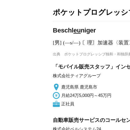
ポケットプログレッシ
Beschl
eu
niger
[男] (―s/―) 〘理〙加速器〈装
出典
ポケットプログレッシブ独和・和独辞
「モバイル販売スタッフ」インセ
株式会社ティアグループ
鹿児島県 鹿児島市
月給24万5,000円～45万円
正社員
自動車販売サービスのコールセンタ
株式会社ベルシステム24