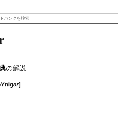
r
典
の解説
́
Y
n
I
ɡ
ər
]