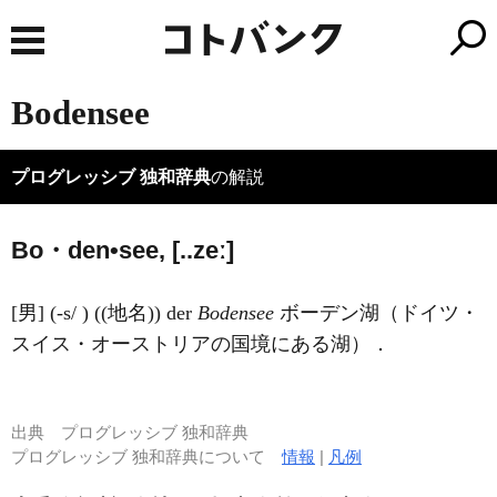
Bodensee
プログレッシブ 独和辞典
の解説
Bo・den•see, [..zeː]
[男] (-s/ ) ((地名)) der
Bodensee
ボーデン湖（ドイツ・
スイス・オーストリアの国境にある湖）．
出典
プログレッシブ 独和辞典
プログレッシブ 独和辞典について
情報
|
凡例