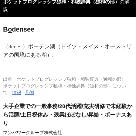
ポケットプログレッシブ独和・和独辞典（独和の部）
の解
説
B
o
densee
（der ～）ボーデン湖（ドイツ・スイス・オーストリ
アの国境にある湖）.
出典
ポケットプログレッシブ独和・和独辞典（独和の部）
ポケットプログレッシブ独和・和独辞典（独和の部）につい
て
情報
|
凡例
大手企業での一般事務/20代活躍/充実研修で未経験か
ら活躍/土日祝休み・残業ほぼなし/昇給・ボーナスあ
り
マンパワーグループ株式会社