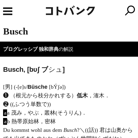
Busch
プログレッシブ 独和辞典
の解説
Busch, [bυʃ
ブ
シュ
]
[男] (-[e]s/
Büsche
[b
Ý
ʃə])
❶ （根元から枝分かれする）
低木
，潅木．
❷ ((ふつう単数で))
a
a 茂み，やぶ，叢林(そうりん)．
a
b 熱帯原始林，密林
Du kommst wohl aus dem
Busch
?＼((話)) 君は山奥から