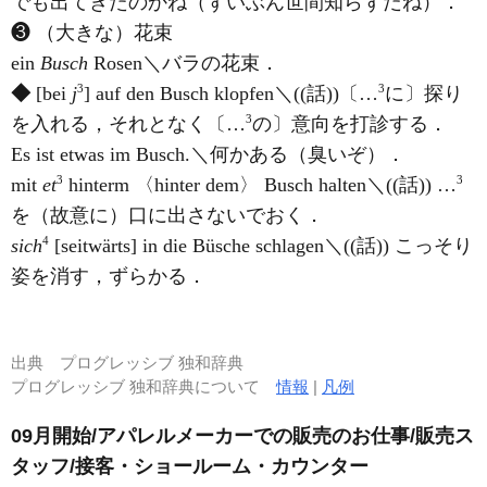
でも出てきたのかね（ずいぶん世間知らずだね）．
❸ （大きな）花束
ein
Busch
Rosen＼バラの花束．
3
3
◆
[bei
j
] auf den Busch klopfen＼((話))〔…
に〕探り
3
を入れる，それとなく〔…
の〕意向を打診する．
Es ist etwas im Busch.＼何かある（臭いぞ）．
3
3
mit
et
hinterm 〈hinter dem〉 Busch halten＼((話)) …
を（故意に）口に出さないでおく．
4
sich
[seitwärts] in die Büsche schlagen＼((話)) こっそり
姿を消す，ずらかる．
出典
プログレッシブ 独和辞典
プログレッシブ 独和辞典について
情報
|
凡例
09月開始/アパレルメーカーでの販売のお仕事/販売ス
タッフ/接客・ショールーム・カウンター