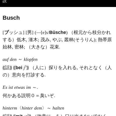
説
Busch
[
ブ
ッシュ] [男] (―[e]s/
Büsche
) （根元から枝分かれ
する）低木, 潅木; 茂み, やぶ, 叢林(そうりん); 熱帯原
始林, 密林; （大きな）花束.
auf den
～
klopfen
3
⸨話⸩ ⸨
bei
j
⸩ （人に）探りを入れる, それとなく（人
の）意向を打診する.
Es ist etwas im
～.
何かある説明０＝臭いぞ.
hinterm
〈
hinter dem
〉～
halten
3