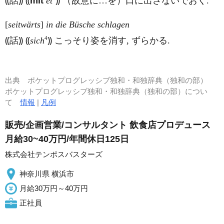
⸨話⸩ ⸨
mit
et
⸩ （故意に…を）口に出さないでおく.
[
seitwärts
]
in die Büsche schlagen
4
⸨話⸩ ⸨
sich
⸩ こっそり姿を消す, ずらかる.
出典
ポケットプログレッシブ独和・和独辞典（独和の部）
ポケットプログレッシブ独和・和独辞典（独和の部）につい
て
情報
|
凡例
販売/企画営業/コンサルタント 飲食店プロデュース
月給30~40万円/年間休日125日
株式会社テンポスバスターズ
神奈川県 横浜市
月給30万円～40万円
正社員