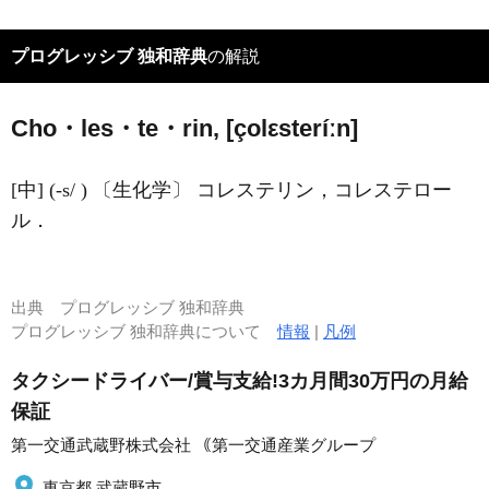
プログレッシブ 独和辞典
の解説
Cho・les・te・rin, [çolεsteríːn]
[中] (-s/ ) 〔生化学〕 コレステリン，コレステロー
ル．
出典
プログレッシブ 独和辞典
プログレッシブ 独和辞典について
情報
|
凡例
タクシードライバー/賞与支給!3カ月間30万円の月給
保証
第一交通武蔵野株式会社 ｟第一交通産業グループ
東京都 武蔵野市