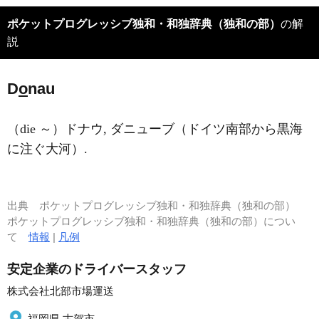
ポケットプログレッシブ独和・和独辞典（独和の部）
の解
説
D
o
nau
（die ～）ドナウ, ダニューブ（ドイツ南部から黒海
に注ぐ大河）.
出典
ポケットプログレッシブ独和・和独辞典（独和の部）
ポケットプログレッシブ独和・和独辞典（独和の部）につい
て
情報
|
凡例
安定企業のドライバースタッフ
株式会社北部市場運送
福岡県 古賀市