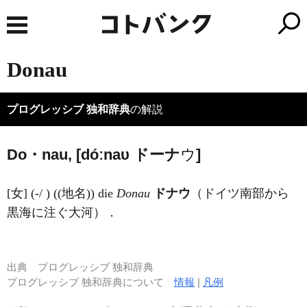
Donau
プログレッシブ 独和辞典
の解説
Do・nau, [dóːnaυ
ド
ーナ
ウ
]
[女] (-/ ) ((地名)) die
Donau
ドナウ
（ドイツ南部から
黒海に注ぐ大河）．
出典
プログレッシブ 独和辞典
プログレッシブ 独和辞典について
情報
|
凡例