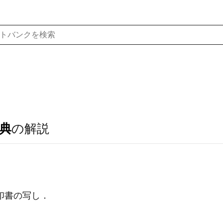
典
の解説
印書の写し．