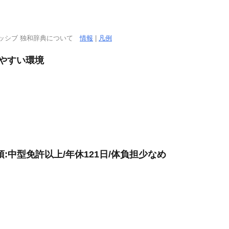
ッシブ 独和辞典について
情報
|
凡例
きやすい環境
:中型免許以上/年休121日/体負担少なめ