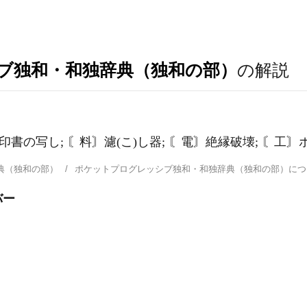
ブ独和・和独辞典（独和の部）
の解説
書の写し; 〘料〙濾(こ)し器; 〘電〙絶縁破壊; 〘工〙
典（独和の部）
ポケットプログレッシブ独和・和独辞典（独和の部）に
バー