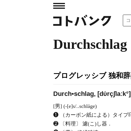
Durchschlag
プログレッシブ 独和辞
Durch•schlag, [dύrçʃlaːk°]
[男] (-[e]s/..schläge)
❶ （カーボン紙による）タイプ
❷ 〔料理〕 濾(こ)し器．