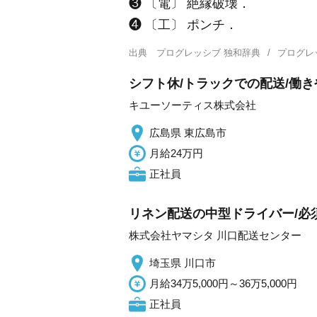
❸ 〔電〕 絶縁破壊．
❹ 〔工〕 ポンチ．
出典
プログレッシブ 独和辞典
プログレ
シフト休/トラックでの配送/働
キユーソーティス株式会社
広島県 東広島市
月給24万円
正社員
リネン配送の中型ドライバー/必須
株式会社ヤマシタ 川口配送センター
埼玉県 川口市
月給34万5,000円～36万5,000円
正社員