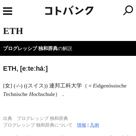
ETH
プログレッシブ 独和辞典
の解説
ETH, [eːteːháː]
[女] (-/-) ((スイス)) 連邦工科大学（＜
E
idgenössische
T
echnische
H
ochschule）．
出典
プログレッシブ 独和辞典
プログレッシブ 独和辞典について
情報
|
凡例