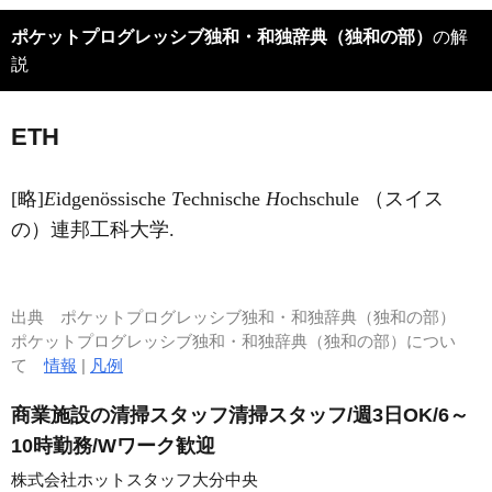
ポケットプログレッシブ独和・和独辞典（独和の部）
の解
説
ETH
[略]
E
idgenössische
T
echnische
H
ochschule （スイス
の）連邦工科大学.
出典
ポケットプログレッシブ独和・和独辞典（独和の部）
ポケットプログレッシブ独和・和独辞典（独和の部）につい
て
情報
|
凡例
商業施設の清掃スタッフ清掃スタッフ/週3日OK/6～
10時勤務/Wワーク歓迎
株式会社ホットスタッフ大分中央