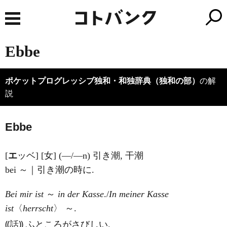
Ebbe
ポケットプログレッシブ独和・和独辞典（独和の部）
の解
説
E
bbe
[
エ
ッベ] [女] (―/―n) 引き潮, 干潮
bei ～｜引き潮の時に.
Bei mir ist
～
in der Kasse
./
In meiner Kasse
ist
〈
herrscht
〉 ～.
⸨話⸩ ふところがさびしい.