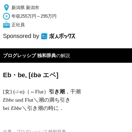
新潟県 新潟市
年収255万円～295万円
正社員
Sponsored by
プログレッシブ 独和辞典
の解説
Eb・be, [έbə
エ
ベ]
[女] (-/-n)（⇔Flut）
引き潮
，干潮
Ebbe
und Flut＼潮の満ち引き
bei
Ebbe
＼引き潮の時に．
出典
プログレッシブ 独和辞典