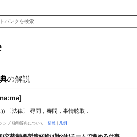
e
典
の解説
naːmə]
・スイス)) 〔法律〕 尋問，審問，事情聴取．
ッシブ 独和辞典について
情報
|
凡例
/交替制/要製造経験/4勤2休/チームで進める仕事