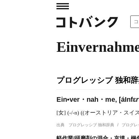
Einvernahm
プログレッシブ 独和辞
Ein•ver・nah・me, [á
I
nfε
r
[女] (-/-n) ((オーストリア
出典
プログレッシブ 独和辞典
プログレ
軽作業/研磨剤の混合・充填・梱包