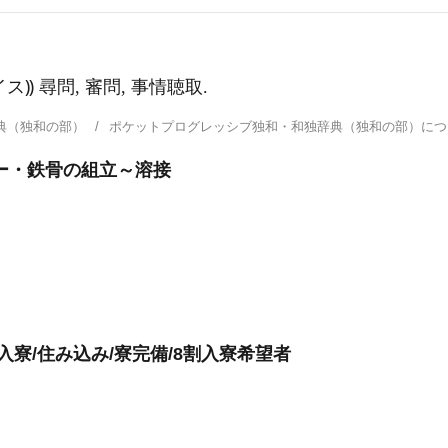
イス⸩ 尋問, 審問, 事情聴取.
典（独和の部）
ポケットプログレッシブ独和・和独辞典（独和の部）に
ー・鉄骨の組立～溶接
入寮/住み込み/寮完備/8割入寮希望者