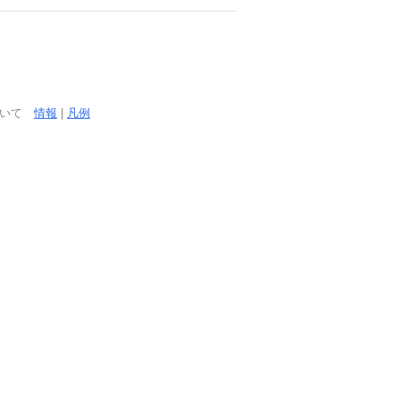
ついて
情報
|
凡例