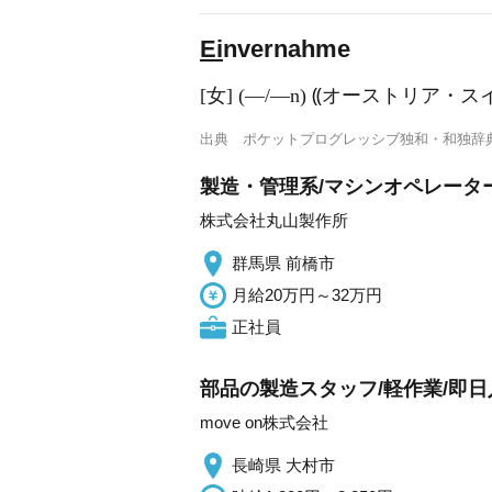
Ei
nvernahme
[女] (―/―n) ⸨オーストリア・ス
出典
ポケットプログレッシブ独和・和独辞
製造・管理系/マシンオペレータ
株式会社丸山製作所
群馬県 前橋市
月給20万円～32万円
正社員
部品の製造スタッフ/軽作業/即日
move on株式会社
長崎県 大村市