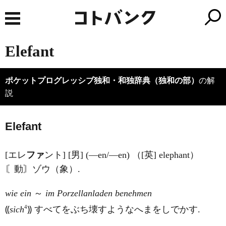
Elefant
ポケットプログレッシブ独和・和独辞典（独和の部）
の解
説
Elef
a
nt
[エレ
ファ
ント] [男] (―en/―en) （[英] elephant）
〘動〙ゾウ（象）.
wie ein
～
im Porzellanladen benehmen
4
⸨
sich
⸩ すべてをぶち壊すようなへまをしでかす.