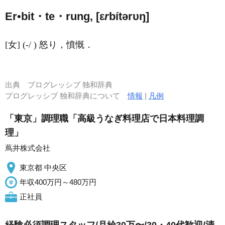
Er•bit・te・rung, [ε
r
bítərυŋ]
[女] (-/ ) 怒り，憤慨．
出典
プログレッシブ 独和辞典
プログレッシブ 独和辞典について
情報
|
凡例
「東京」調理職「高級うなぎ料理店で日本料理調
理」
蔦井株式会社
東京都 中央区
年収400万円～480万円
正社員
経験必須調理スタッフ/月給30万〜/30・40代歓迎/清