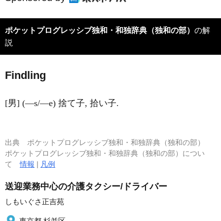
ポケットプログレッシブ独和・和独辞典（独和の部）
の解
説
F
i
ndling
[男] (―s/―e) 捨て子, 拾い子.
出典
ポケットプログレッシブ独和・和独辞典（独和の部）
ポケットプログレッシブ独和・和独辞典（独和の部）につい
て
情報
|
凡例
送迎業務中心の介護タクシー/ドライバー
しもいぐさ正吉苑
東京都 杉並区