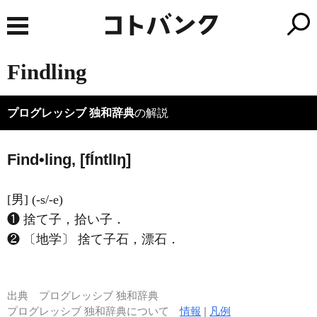
Findling
プログレッシブ 独和辞典
の解説
Find•ling, [f
Í
ntl
I
ŋ]
[男] (-s/-e)
❶ 捨て子，拾い子．
❷ 〔地学〕 捨て子石，漂石．
出典
プログレッシブ 独和辞典
プログレッシブ 独和辞典について
情報
|
凡例