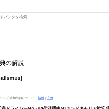
典
の解説
alísmυs]
ッシブ 独和辞典について
情報
|
凡例
送ドライバー/40・50代活躍中/セカンドキャリア歓迎