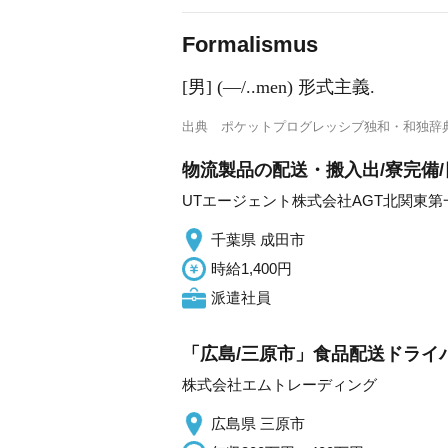
Formal
i
smus
[男] (―/..men) 形式主義.
出典
ポケットプログレッシブ独和・和独辞
物流製品の配送・搬入出/寮完備/
UTエージェント株式会社AGT北関東第
千葉県 成田市
時給1,400円
派遣社員
「広島/三原市」食品配送ドライバ
株式会社エムトレーディング
広島県 三原市