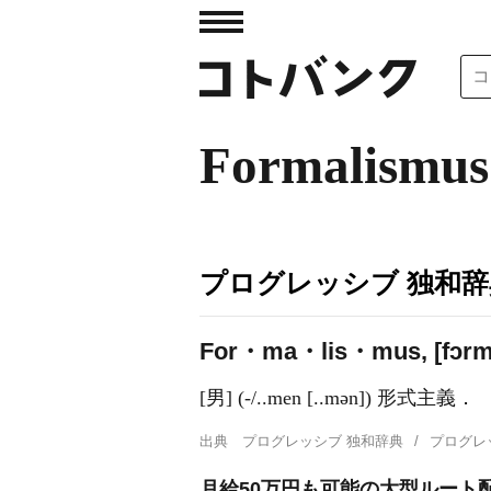
Formalismus
プログレッシブ 独和辞
For・ma・lis・mus, [fɔrm
[男] (-/..men [..mən]) 形式主義．
出典
プログレッシブ 独和辞典
プログレ
月給50万円も可能の大型ルート配