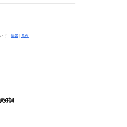
ついて
情報
|
凡例
績好調