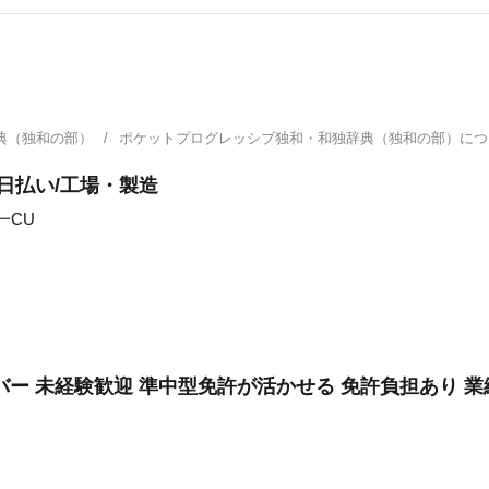
典（独和の部）
ポケットプログレッシブ独和・和独辞典（独和の部）に
日払い/工場・製造
一CU
ー 未経験歓迎 準中型免許が活かせる 免許負担あり 業