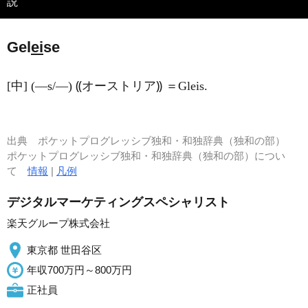
説
Gel
ei
se
[中] (―s/―) ⸨オーストリア⸩ ＝Gleis.
出典
ポケットプログレッシブ独和・和独辞典（独和の部）
ポケットプログレッシブ独和・和独辞典（独和の部）につい
て
情報
|
凡例
デジタルマーケティングスペシャリスト
楽天グループ株式会社
東京都 世田谷区
年収700万円～800万円
正社員