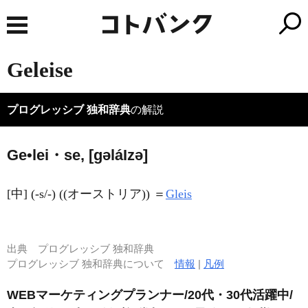
Geleise
プログレッシブ 独和辞典
の解説
Ge•lei・se, [ɡəlá
I
zə]
[中] (-s/-) ((オーストリア)) ＝
Gleis
出典
プログレッシブ 独和辞典
プログレッシブ 独和辞典について
情報
|
凡例
WEBマーケティングプランナー/20代・30代活躍中/