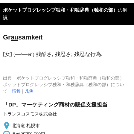
ポケットプログレッシブ独和・和独辞典（独和の部）
の解
説
Gr
au
samkeit
[女] (―/―en) 残酷さ, 残忍さ; 残忍な行為.
出典
ポケットプログレッシブ独和・和独辞典（独和の部）
ポケットプログレッシブ独和・和独辞典（独和の部）につい
て
情報
|
凡例
「DP」マーケティング商材の販促支援担当
トランスコスモス株式会社
北海道 札幌市