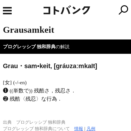
Grausamkeit
プログレッシブ 独和辞典
の解説
Grau・sam•keit, [ɡráυzaːmka
I
t]
[女] (-/-en)
❶ ((単数で)) 残酷さ，残忍さ．
❷ 残酷〈残忍〉な行為．
出典
プログレッシブ 独和辞典
プログレッシブ 独和辞典について
情報
|
凡例