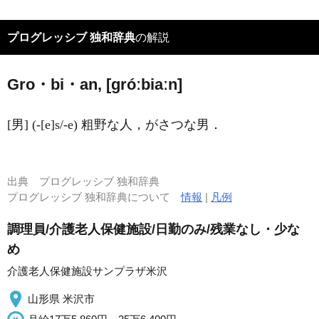
プログレッシブ 独和辞典
の解説
Gro・bi・an, [ɡróːbiaːn]
[男] (-[e]s/-e) 粗野な人，がさつな男．
出典
プログレッシブ 独和辞典
プログレッシブ 独和辞典について
情報
|
凡例
調理員/介護老人保健施設/日勤のみ/残業なし・少な
め
介護老人保健施設サンプラザ米沢
山形県 米沢市