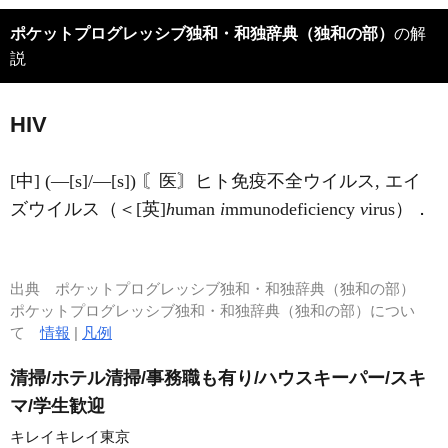
ポケットプログレッシブ独和・和独辞典（独和の部）
の解
説
HIV
[中] (―[s]/―[s]) 〘医〙ヒト免疫不全ウイルス, エイ
ズウイルス（＜[英]
h
uman
i
mmunodeficiency
v
irus）．
出典
ポケットプログレッシブ独和・和独辞典（独和の部）
ポケットプログレッシブ独和・和独辞典（独和の部）につい
て
情報
|
凡例
清掃/ホテル清掃/事務職も有り/ハウスキーパー/スキ
マ/学生歓迎
キレイキレイ東京