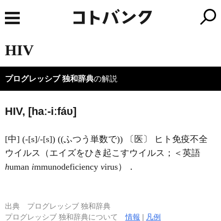
HIV
プログレッシブ 独和辞典
の解説
HIV, [haː-iːfáυ]
[中] (-[s]/-[s]) ((ふつう単数で)) 〔医〕 ヒト免疫不全
ウイルス（エイズをひき起こすウイルス；＜英語
h
uman
i
mmunodeficiency
v
irus）．
出典
プログレッシブ 独和辞典
プログレッシブ 独和辞典について
情報
|
凡例