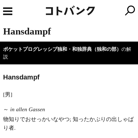
Hansdampf
ポケットプログレッシブ独和・和独辞典（独和の部）
の解
説
Hansd
a
mpf
[男]
～
in allen Gassen
物知りでおせっかいなやつ; 知ったかぶりの出しゃば
り者.