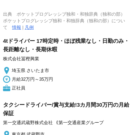
出典
ポケットプログレッシブ独和・和独辞典（独和の部）
ポケットプログレッシブ独和・和独辞典（独和の部）につい
て
情報
|
凡例
4tドライバー 17時定時・ほぼ残業なし・日勤のみ・
長距離なし・長期休暇
株式会社冨樫興業
埼玉県 さいたま市
月給32万円～35万円
正社員
タクシードライバー/賞与支給!3カ月間30万円の月給
保証
第一交通武蔵野株式会社 ｟第一交通産業グループ
東京都 武蔵野市