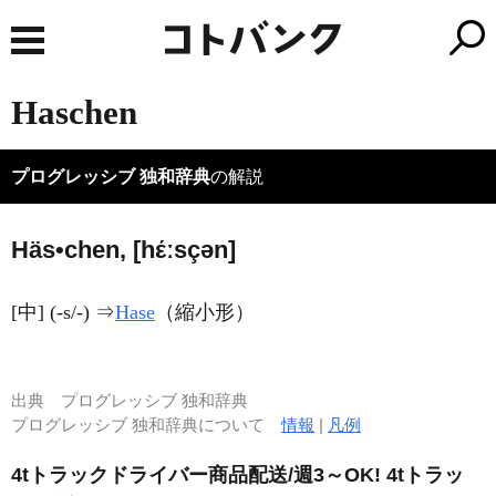
Haschen
プログレッシブ 独和辞典
の解説
Häs•chen, [hέːsçən]
[中] (-s/-) ⇒
Hase
（縮小形）
出典
プログレッシブ 独和辞典
プログレッシブ 独和辞典について
情報
|
凡例
4tトラックドライバー商品配送/週3～OK! 4tトラッ