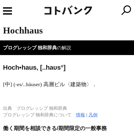
Hochhaus
プログレッシブ 独和辞典
の解説
Hoch•haus, [..haυs°]
[中] (-es/..häuser) 高層ビル〈建築物〉．
出典
プログレッシブ 独和辞典
プログレッシブ 独和辞典について
情報
|
凡例
働く期間を相談できる/期間限定の一般事務