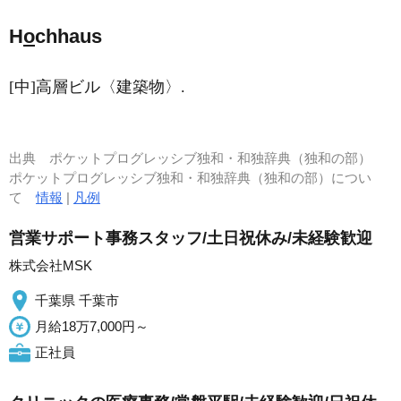
H
o
chhaus
[中]高層ビル〈建築物〉.
出典
ポケットプログレッシブ独和・和独辞典（独和の部）
ポケットプログレッシブ独和・和独辞典（独和の部）につい
て
情報
|
凡例
営業サポート事務スタッフ/土日祝休み/未経験歓迎
株式会社MSK
千葉県 千葉市
月給18万7,000円～
正社員