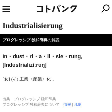
Industrialisierung
プログレッシブ 独和辞典
の解説
In・dust・ri・a・li・sie・rung,
[
I
ndυstrializíːrυŋ]
[女] (-/ ) 工業〈産業〉化．
出典
プログレッシブ 独和辞典
プログレッシブ 独和辞典について
情報
|
凡例