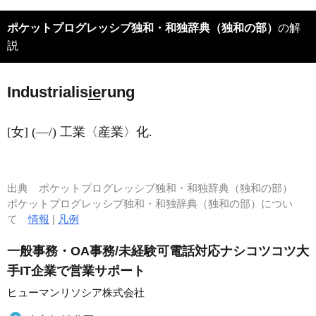
ポケットプログレッシブ独和・和独辞典（独和の部）
の解
説
Industrialis
ie
rung
[女] (―/) 工業〈産業〉化.
出典
ポケットプログレッシブ独和・和独辞典（独和の部）
ポケットプログレッシブ独和・和独辞典（独和の部）につい
て
情報
|
凡例
一般事務・OA事務/未経験可電話対応ナシコツコツ大
手IT企業で営業サポート
ヒューマンリソシア株式会社