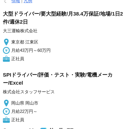
て
情報
|
凡例
大型ドライバー/要大型経験/月38.4万保証/地場/1日2
件/週休2日
大三運輸株式会社
東京都 江東区
月給43万円～60万円
正社員
SPIドライバー/評価・テスト・実験/電機メーカ
ー/Excel
株式会社スタッフサービス
岡山県 岡山市
月給22万円～
正社員