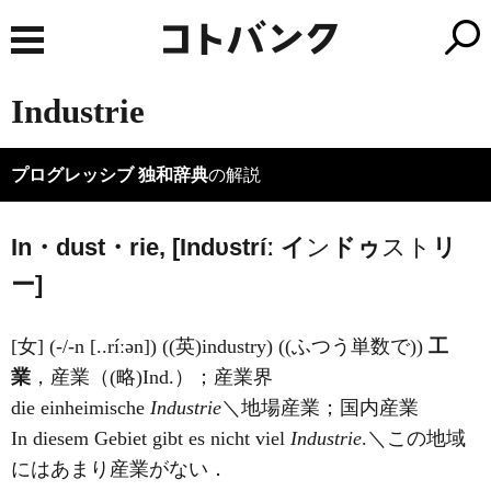
Industrie
プログレッシブ 独和辞典
の解説
In・dust・rie, [
I
ndυstríː イ
ン
ドゥ
スト
リ
ー]
[女] (-/-n [..ríːən]) ((英)
industry
) ((ふつう単数で))
工
業
，産業（(略)Ind.）；産業界
die einheimische
Industrie
＼地場産業；国内産業
In diesem Gebiet gibt es nicht viel
Industrie
.＼この地域
にはあまり産業がない．